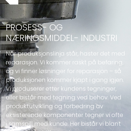
PROSESS- OG
NÆRINGSMIDDEL- INDUSTRI
Når produksjonslinja står, haster det med
reparasjon. Vi kommer raskt på befaring,
og vi finner løsninger for reparasjon – så
produksjonen kommer kjapt i gang igjen.
Vi produserer etter kundens tegninger,
eller bistår med tegning ved behov. Ved
produktutvikling og forbedring av
eksisterende komponenter tegner vi ofte
i samspill med kunde. Her bistår vi blant