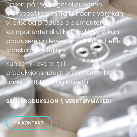
Basert på tegninger eller annen
kravspesifikasjon fra kundene våre kan
vi prise og produsere elementer og
komponenter til ulike maskiner. Vi kan
produsere og levere alt fra én enhet til
storskalaproduksjon.
Kunder vi leverer til i
produksjonsindustrien omfatter blant
annet ABB, ENRX og Maxeta.
SERIEPRODUKSJON \ VERKTØYMAKERI
TA KONTAKT