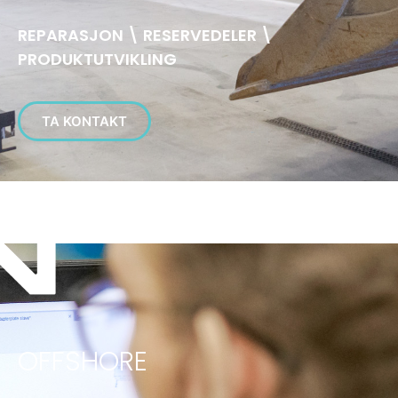
REPARASJON \ RESERVEDELER \
PRODUKTUTVIKLING
TA KONTAKT
OFFSHORE