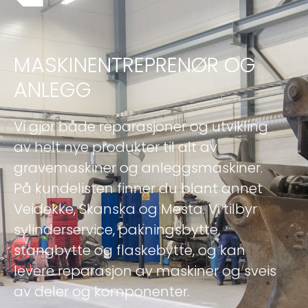
MASKINENTREPRENØR OG
ANLEGG
Vi gjør både reparasjoner og utvikling
av helt nye produkter til alt av
gravemaskiner og anleggsmaskiner.
På kundelisten finner du blant annet
Veidekke, Skanska og Mesta. Vi tilbyr
sylinderservice, pakningsbytte,
stangbytte og flaskebytte, og kan
levere reparasjon av maskiner og sveis
av deler og komponenter.