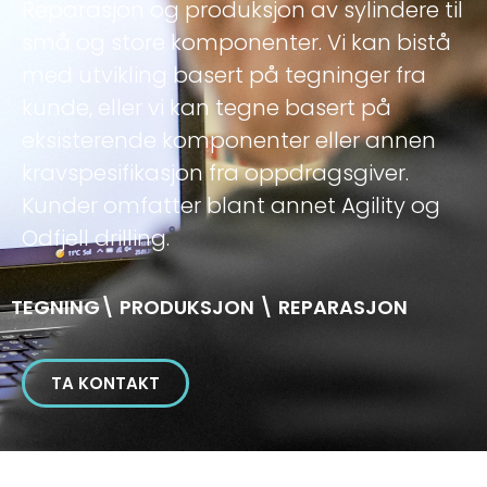
Reparasjon og produksjon av sylindere til
små og store komponenter. Vi kan bistå
med utvikling basert på tegninger fra
kunde, eller vi kan tegne basert på
eksisterende komponenter eller annen
kravspesifikasjon fra oppdragsgiver.
Kunder omfatter blant annet Agility og
Odfjell drilling.
TEGNING\ PRODUKSJON \ REPARASJON
TA KONTAKT