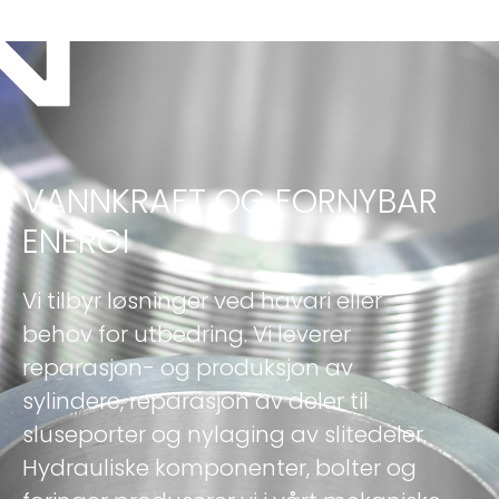
VANNKRAFT OG FORNYBAR
ENERGI
Vi tilbyr løsninger ved havari eller
behov for utbedring. Vi leverer
reparasjon- og produksjon av
sylindere, reparasjon av deler til
sluseporter og nylaging av slitedeler.
Hydrauliske komponenter, bolter og