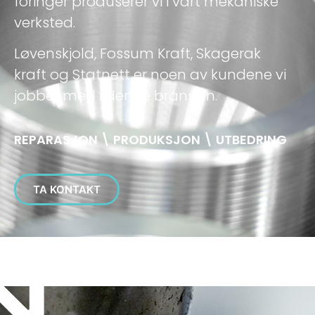
foringer produserer vi i vårt mekaniske
verksted.
Løvenskjold, Fossum Kraft, Skagerak
kraft og Statnett er noen av kundene vi
jobber med i denne bransjen.
REPARASJON \ PRODUKSJON \ UTBEDRING
TA KONTAKT